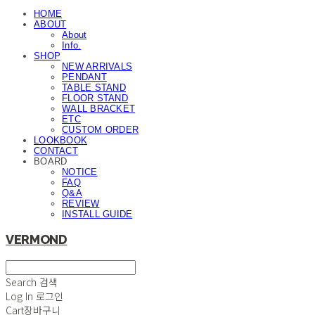
HOME
ABOUT
About
Info.
SHOP
NEW ARRIVALS
PENDANT
TABLE STAND
FLOOR STAND
WALL BRACKET
ETC
CUSTOM ORDER
LOOKBOOK
CONTACT
BOARD
NOTICE
FAQ
Q&A
REVIEW
INSTALL GUIDE
VERMOND
Search
검색
Log In
로그인
Cart
장바구니