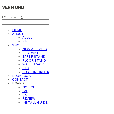
VERMOND
LOG IN
로그인
HOME
ABOUT
About
Info.
SHOP
NEW ARRIVALS
PENDANT
TABLE STAND
FLOOR STAND
WALL BRACKET
ETC
CUSTOM ORDER
LOOKBOOK
CONTACT
BOARD
NOTICE
FAQ
Q&A
REVIEW
INSTALL GUIDE