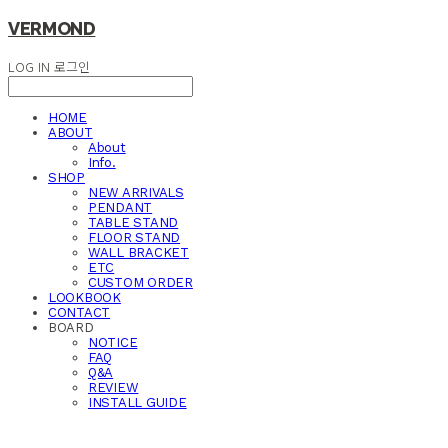
VERMOND
LOG IN
로그인
HOME
ABOUT
About
Info.
SHOP
NEW ARRIVALS
PENDANT
TABLE STAND
FLOOR STAND
WALL BRACKET
ETC
CUSTOM ORDER
LOOKBOOK
CONTACT
BOARD
NOTICE
FAQ
Q&A
REVIEW
INSTALL GUIDE