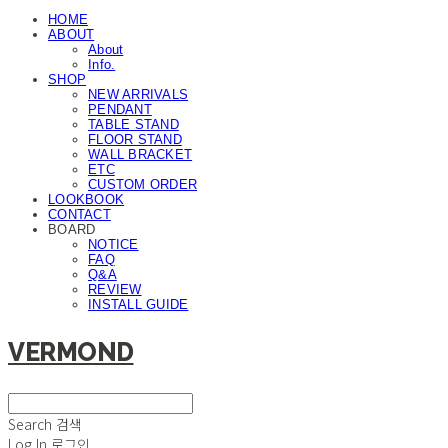
HOME
ABOUT
About
Info.
SHOP
NEW ARRIVALS
PENDANT
TABLE STAND
FLOOR STAND
WALL BRACKET
ETC
CUSTOM ORDER
LOOKBOOK
CONTACT
BOARD
NOTICE
FAQ
Q&A
REVIEW
INSTALL GUIDE
VERMOND
Search
검색
Log In
로그인