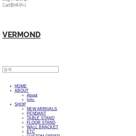
Cart
장바구니
VERMOND
HOME
ABOUT
About
Info.
SHOP
NEW ARRIVALS
PENDANT
TABLE STAND
FLOOR STAND
WALL BRACKET
ETC