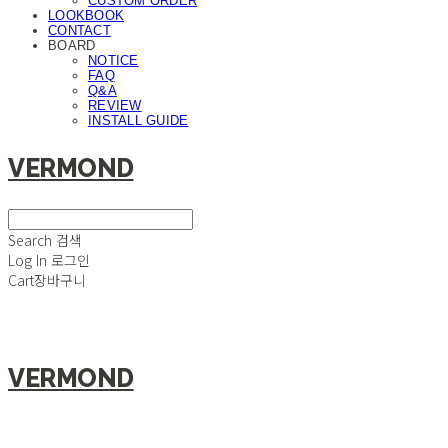
CUSTOM ORDER
LOOKBOOK
CONTACT
BOARD
NOTICE
FAQ
Q&A
REVIEW
INSTALL GUIDE
VERMOND
Search
검색
Log In
로그인
Cart
장바구니
VERMOND