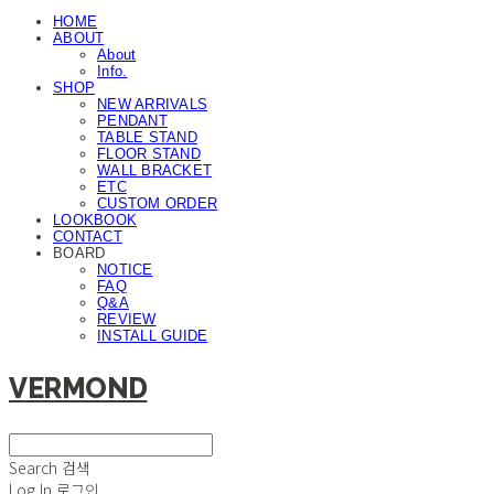
HOME
ABOUT
About
Info.
SHOP
NEW ARRIVALS
PENDANT
TABLE STAND
FLOOR STAND
WALL BRACKET
ETC
CUSTOM ORDER
LOOKBOOK
CONTACT
BOARD
NOTICE
FAQ
Q&A
REVIEW
INSTALL GUIDE
VERMOND
Search
검색
Log In
로그인