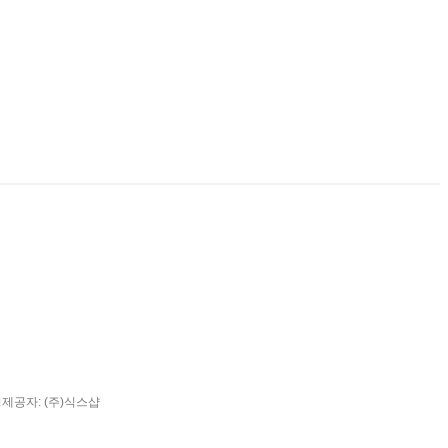
팅제공자: (주)식스샵