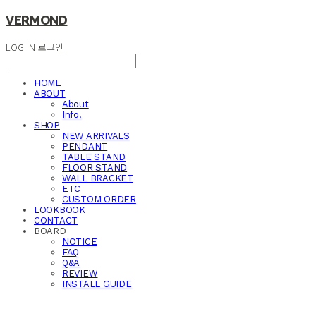
VERMOND
LOG IN
로그인
HOME
ABOUT
About
Info.
SHOP
NEW ARRIVALS
PENDANT
TABLE STAND
FLOOR STAND
WALL BRACKET
ETC
CUSTOM ORDER
LOOKBOOK
CONTACT
BOARD
NOTICE
FAQ
Q&A
REVIEW
INSTALL GUIDE