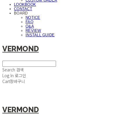
CUSTOM ORDER
LOOKBOOK
CONTACT
BOARD
NOTICE
FAQ
Q&A
REVIEW
INSTALL GUIDE
VERMOND
Search
검색
Log In
로그인
Cart
장바구니
VERMOND