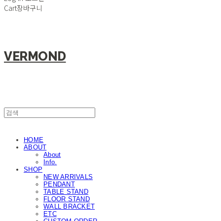
Cart
장바구니
VERMOND
HOME
ABOUT
About
Info.
SHOP
NEW ARRIVALS
PENDANT
TABLE STAND
FLOOR STAND
WALL BRACKET
ETC