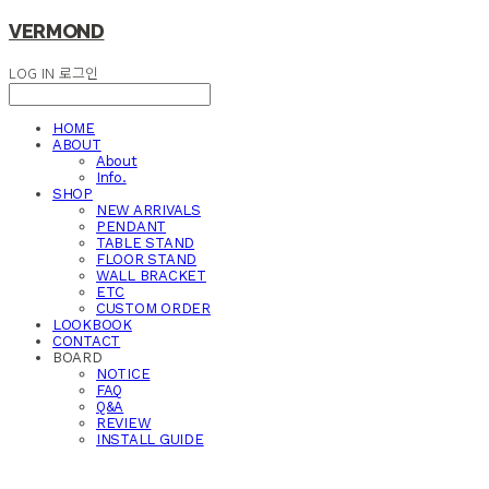
VERMOND
LOG IN
로그인
HOME
ABOUT
About
Info.
SHOP
NEW ARRIVALS
PENDANT
TABLE STAND
FLOOR STAND
WALL BRACKET
ETC
CUSTOM ORDER
LOOKBOOK
CONTACT
BOARD
NOTICE
FAQ
Q&A
REVIEW
INSTALL GUIDE