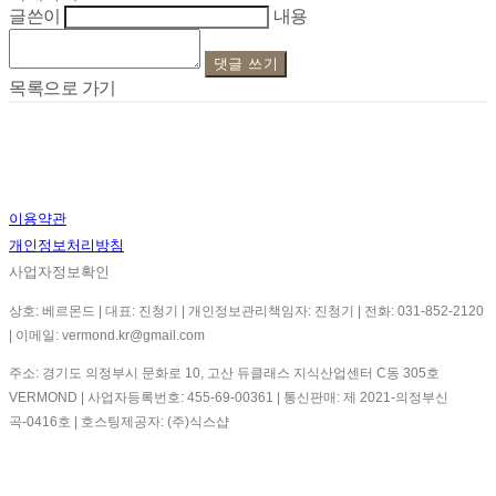
글쓴이
내용
댓글 쓰기
목록으로 가기
이용약관
개인정보처리방침
사업자정보확인
상호: 베르몬드 | 대표: 진청기 | 개인정보관리책임자: 진청기 | 전화: 031-852-2120
| 이메일: vermond.kr@gmail.com
주소: 경기도 의정부시 문화로 10, 고산 듀클래스 지식산업센터 C동 305호
VERMOND | 사업자등록번호:
455-69-00361
| 통신판매:
제 2021-의정부신
곡-0416호
| 호스팅제공자: (주)식스샵