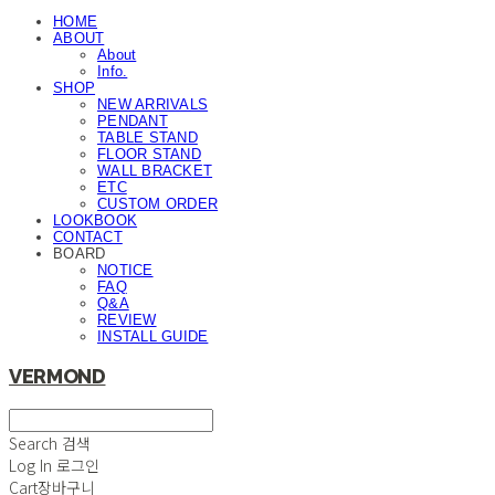
HOME
ABOUT
About
Info.
SHOP
NEW ARRIVALS
PENDANT
TABLE STAND
FLOOR STAND
WALL BRACKET
ETC
CUSTOM ORDER
LOOKBOOK
CONTACT
BOARD
NOTICE
FAQ
Q&A
REVIEW
INSTALL GUIDE
VERMOND
Search
검색
Log In
로그인
Cart
장바구니