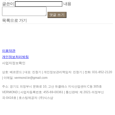
글쓴이
내용
댓글 쓰기
목록으로 가기
이용약관
개인정보처리방침
사업자정보확인
상호: 베르몬드 | 대표: 진청기 | 개인정보관리책임자: 진청기 | 전화: 031-852-2120
| 이메일: vermond.kr@gmail.com
주소: 경기도 의정부시 문화로 10, 고산 듀클래스 지식산업센터 C동 305호
VERMOND | 사업자등록번호:
455-69-00361
| 통신판매:
제 2021-의정부신
곡-0416호
| 호스팅제공자: (주)식스샵