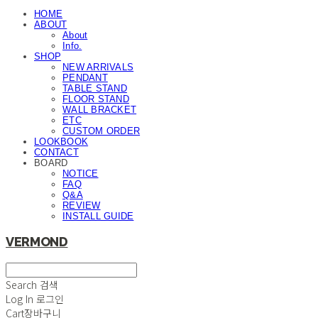
HOME
ABOUT
About
Info.
SHOP
NEW ARRIVALS
PENDANT
TABLE STAND
FLOOR STAND
WALL BRACKET
ETC
CUSTOM ORDER
LOOKBOOK
CONTACT
BOARD
NOTICE
FAQ
Q&A
REVIEW
INSTALL GUIDE
VERMOND
Search
검색
Log In
로그인
Cart
장바구니