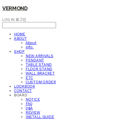
VERMOND
LOG IN
로그인
HOME
ABOUT
About
Info.
SHOP
NEW ARRIVALS
PENDANT
TABLE STAND
FLOOR STAND
WALL BRACKET
ETC
CUSTOM ORDER
LOOKBOOK
CONTACT
BOARD
NOTICE
FAQ
Q&A
REVIEW
INSTALL GUIDE