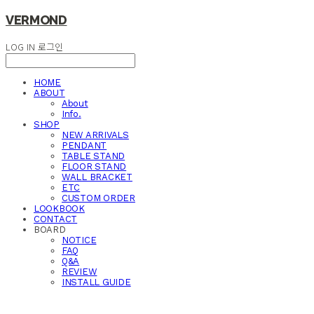
VERMOND
LOG IN
로그인
HOME
ABOUT
About
Info.
SHOP
NEW ARRIVALS
PENDANT
TABLE STAND
FLOOR STAND
WALL BRACKET
ETC
CUSTOM ORDER
LOOKBOOK
CONTACT
BOARD
NOTICE
FAQ
Q&A
REVIEW
INSTALL GUIDE