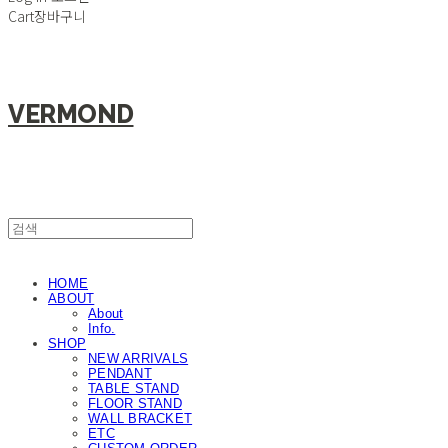
Cart
장바구니
VERMOND
HOME
ABOUT
About
Info.
SHOP
NEW ARRIVALS
PENDANT
TABLE STAND
FLOOR STAND
WALL BRACKET
ETC