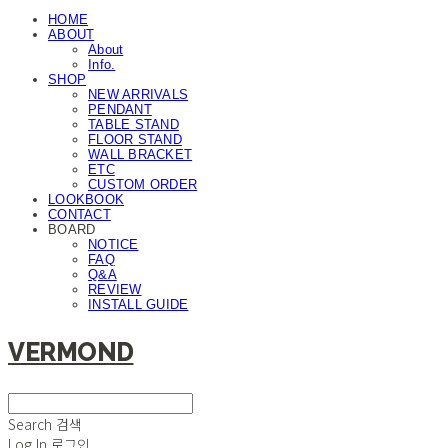
HOME
ABOUT
About
Info.
SHOP
NEW ARRIVALS
PENDANT
TABLE STAND
FLOOR STAND
WALL BRACKET
ETC
CUSTOM ORDER
LOOKBOOK
CONTACT
BOARD
NOTICE
FAQ
Q&A
REVIEW
INSTALL GUIDE
VERMOND
Search
검색
Log In
로그인