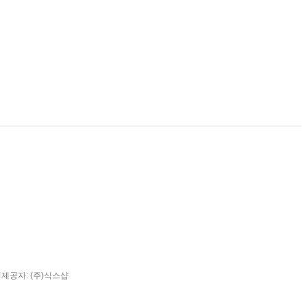
팅제공자: (주)식스샵