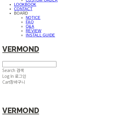
CUSTOM ORDER
LOOKBOOK
CONTACT
BOARD
NOTICE
FAQ
Q&A
REVIEW
INSTALL GUIDE
VERMOND
Search
검색
Log In
로그인
Cart
장바구니
VERMOND