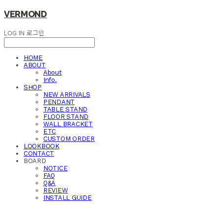
VERMOND
LOG IN
로그인
HOME
ABOUT
About
Info.
SHOP
NEW ARRIVALS
PENDANT
TABLE STAND
FLOOR STAND
WALL BRACKET
ETC
CUSTOM ORDER
LOOKBOOK
CONTACT
BOARD
NOTICE
FAQ
Q&A
REVIEW
INSTALL GUIDE