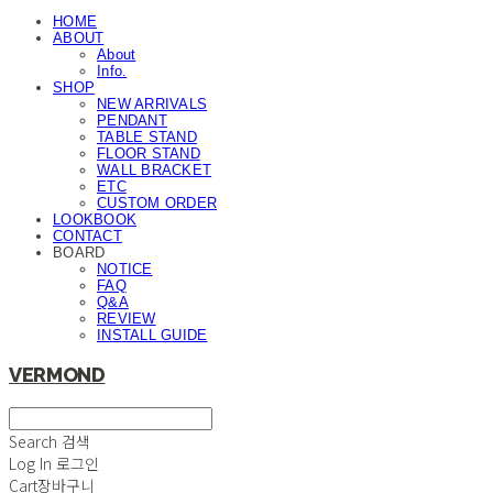
HOME
ABOUT
About
Info.
SHOP
NEW ARRIVALS
PENDANT
TABLE STAND
FLOOR STAND
WALL BRACKET
ETC
CUSTOM ORDER
LOOKBOOK
CONTACT
BOARD
NOTICE
FAQ
Q&A
REVIEW
INSTALL GUIDE
VERMOND
Search
검색
Log In
로그인
Cart
장바구니