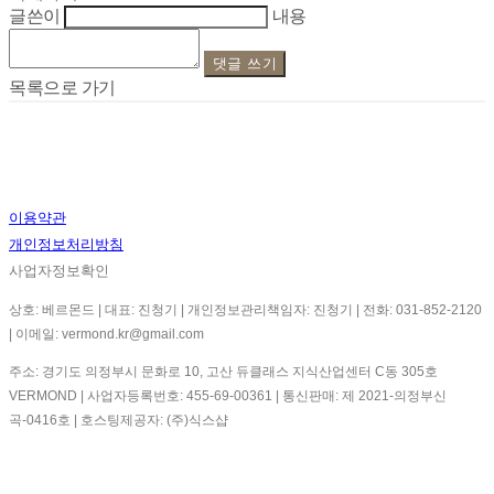
글쓴이
내용
댓글 쓰기
목록으로 가기
이용약관
개인정보처리방침
사업자정보확인
상호: 베르몬드 | 대표: 진청기 | 개인정보관리책임자: 진청기 | 전화: 031-852-2120
| 이메일: vermond.kr@gmail.com
주소: 경기도 의정부시 문화로 10, 고산 듀클래스 지식산업센터 C동 305호
VERMOND | 사업자등록번호:
455-69-00361
| 통신판매:
제 2021-의정부신
곡-0416호
| 호스팅제공자: (주)식스샵