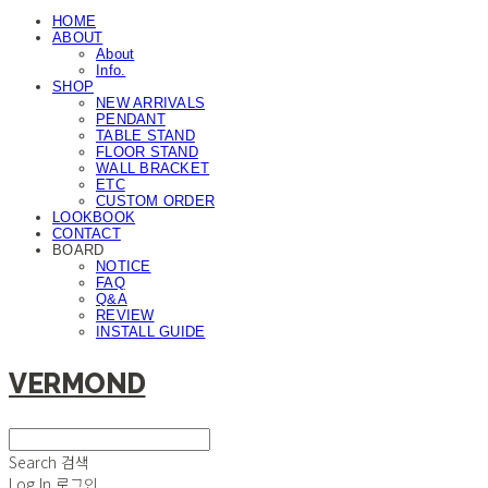
HOME
ABOUT
About
Info.
SHOP
NEW ARRIVALS
PENDANT
TABLE STAND
FLOOR STAND
WALL BRACKET
ETC
CUSTOM ORDER
LOOKBOOK
CONTACT
BOARD
NOTICE
FAQ
Q&A
REVIEW
INSTALL GUIDE
VERMOND
Search
검색
Log In
로그인