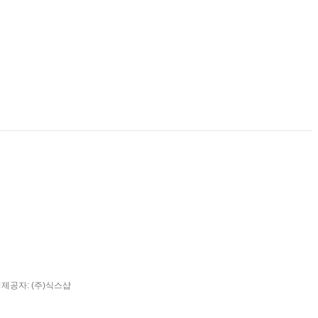
팅제공자: (주)식스샵