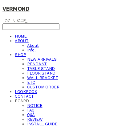
VERMOND
LOG IN
로그인
HOME
ABOUT
About
Info.
SHOP
NEW ARRIVALS
PENDANT
TABLE STAND
FLOOR STAND
WALL BRACKET
ETC
CUSTOM ORDER
LOOKBOOK
CONTACT
BOARD
NOTICE
FAQ
Q&A
REVIEW
INSTALL GUIDE