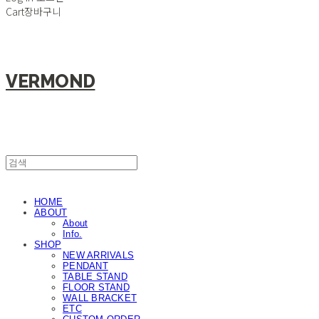
Cart
장바구니
VERMOND
HOME
ABOUT
About
Info.
SHOP
NEW ARRIVALS
PENDANT
TABLE STAND
FLOOR STAND
WALL BRACKET
ETC