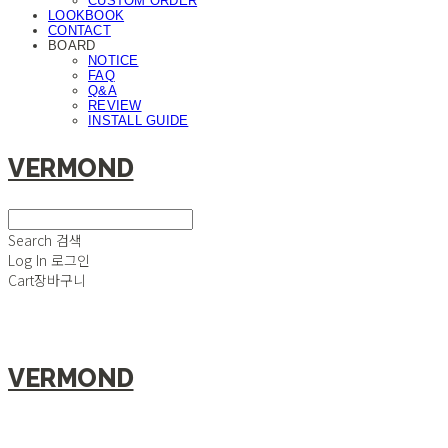
CUSTOM ORDER
LOOKBOOK
CONTACT
BOARD
NOTICE
FAQ
Q&A
REVIEW
INSTALL GUIDE
VERMOND
Search
검색
Log In
로그인
Cart
장바구니
VERMOND