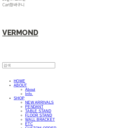
Cart
장바구니
VERMOND
HOME
ABOUT
About
Info.
SHOP
NEW ARRIVALS
PENDANT
TABLE STAND
FLOOR STAND
WALL BRACKET
ETC