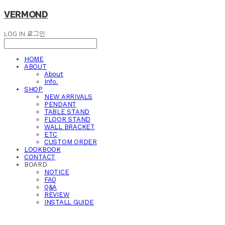
VERMOND
LOG IN
로그인
HOME
ABOUT
About
Info.
SHOP
NEW ARRIVALS
PENDANT
TABLE STAND
FLOOR STAND
WALL BRACKET
ETC
CUSTOM ORDER
LOOKBOOK
CONTACT
BOARD
NOTICE
FAQ
Q&A
REVIEW
INSTALL GUIDE