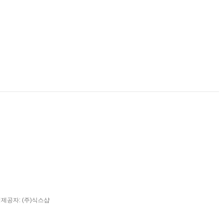
팅제공자: (주)식스샵