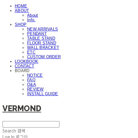
HOME
ABOUT
About
Info.
SHOP
NEW ARRIVALS
PENDANT
TABLE STAND
FLOOR STAND
WALL BRACKET
ETC
CUSTOM ORDER
LOOKBOOK
CONTACT
BOARD
NOTICE
FAQ
Q&A
REVIEW
INSTALL GUIDE
VERMOND
Search
검색
Log In
로그인