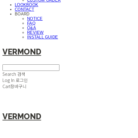
CUSTOM ORDER
LOOKBOOK
CONTACT
BOARD
NOTICE
FAQ
Q&A
REVIEW
INSTALL GUIDE
VERMOND
Search
검색
Log In
로그인
Cart
장바구니
VERMOND