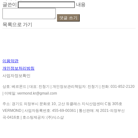
글쓴이
내용
댓글 쓰기
목록으로 가기
이용약관
개인정보처리방침
사업자정보확인
상호: 베르몬드 | 대표: 진청기 | 개인정보관리책임자: 진청기 | 전화: 031-852-2120
| 이메일: vermond.kr@gmail.com
주소: 경기도 의정부시 문화로 10, 고산 듀클래스 지식산업센터 C동 305호
VERMOND | 사업자등록번호:
455-69-00361
| 통신판매:
제 2021-의정부신
곡-0416호
| 호스팅제공자: (주)식스샵