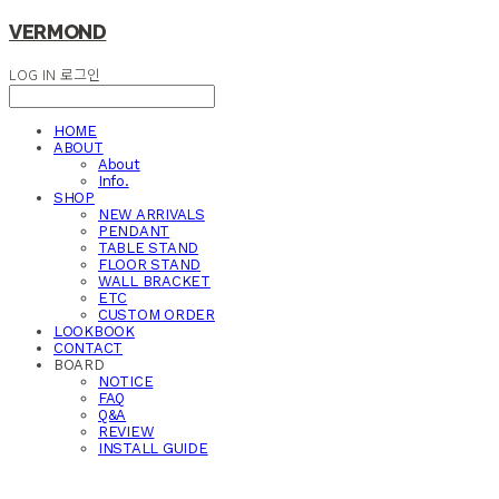
VERMOND
LOG IN
로그인
HOME
ABOUT
About
Info.
SHOP
NEW ARRIVALS
PENDANT
TABLE STAND
FLOOR STAND
WALL BRACKET
ETC
CUSTOM ORDER
LOOKBOOK
CONTACT
BOARD
NOTICE
FAQ
Q&A
REVIEW
INSTALL GUIDE