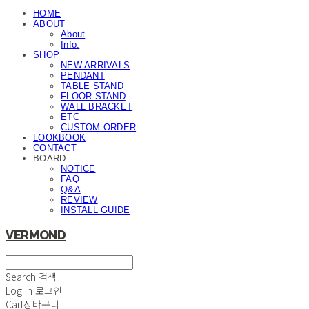
HOME
ABOUT
About
Info.
SHOP
NEW ARRIVALS
PENDANT
TABLE STAND
FLOOR STAND
WALL BRACKET
ETC
CUSTOM ORDER
LOOKBOOK
CONTACT
BOARD
NOTICE
FAQ
Q&A
REVIEW
INSTALL GUIDE
VERMOND
Search
검색
Log In
로그인
Cart
장바구니